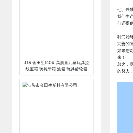
七、铁
我们生
们还提
我们始
完善的
如果您
来！
JTS 金田生140# 高质量儿童玩具拉
总之，
线宝箱 玩具牙箱 波箱 玩具齿轮箱
的努力