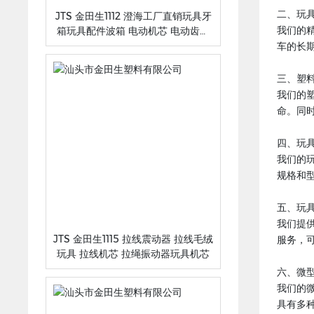
二、玩
JTS 金田生1112 澄海工厂直销玩具牙
我们的
箱玩具配件波箱 电动机芯 电动齿轮
箱
车的长
三、塑
我们的
命。同
四、玩
我们的
规格和
五、玩
我们提
JTS 金田生1115 拉线震动器 拉线毛绒
服务，
玩具 拉线机芯 拉绳振动器玩具机芯
六、微
我们的
具有多