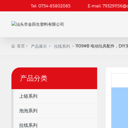
Tel: 0754-85802085
E-mail: 793291156
首页
1109#B 电动玩具配件，D
产品展示
拉线系列
产品分类
上链系列
泡泡系列
拉线系列