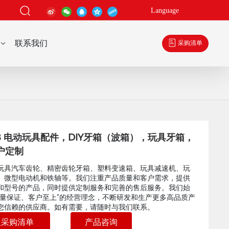
Language
联系我们
采购清单
#B 电动玩具配件，DIY牙箱（波箱），玩具牙箱，
户定制
玩具汽车齿轮、精密齿轮牙箱、塑料变速箱、玩具减速机、玩
、微型电动机和铁轴等。我们注重产品质量和客户需求，提供
和型号的产品，同时提供定制服务和完善的售后服务。我们始
质量保证、客户至上”的经营理念，不断研发和生产更多高品质产
您信赖的供应商。如有需要，请随时与我们联系。
入采购清单
产品咨询