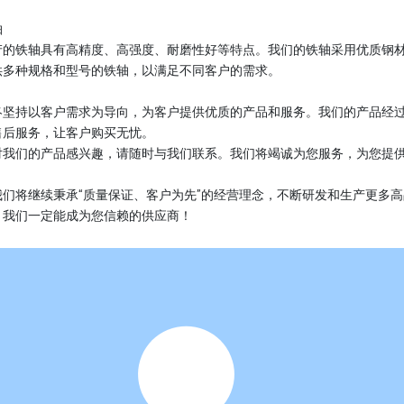
轴
产的铁轴具有高精度、高强度、耐磨性好等特点。我们的铁轴采用优质钢
供多种规格和型号的铁轴，以满足不同客户的需求。
终坚持以客户需求为导向，为客户提供优质的产品和服务。我们的产品经
售后服务，让客户购买无忧。
对我们的产品感兴趣，请随时与我们联系。我们将竭诚为您服务，为您提
我们将继续秉承“质量保证、客户为先”的经营理念，不断研发和生产更多
，我们一定能成为您信赖的供应商！